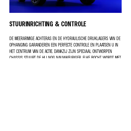
STUURINRICHTING & CONTROLE
DE MEERARMIGE ACHTERAS EN DE HYDRAULISCHE DRUKLAGERS VAN DE
OPHANGING GARANDEREN EEN PERFECTE CONTROLE EN PLAATSEN U IN
HET CENTRUM VAN DE ACTIE. DANKZIJ ZIJN SPECIAAL ONTWORPEN
CHASSIS STUURT DE HIJ NOG NAUWKEURIGER. ELKE BOCHT WORDT MET
GEMAK GENOMEN, ELKE RIT IS ÉÉN VLOEIENDE BEWEGING, MET DE
SENSATIES VAN EEN ECHTE SPORTCOUPÉ. DE A290 COMBINEERT HET
COMFORT VAN EEN ELEKTRISCHE STADSAUTO MET DE PRECISIE VAN EEN
WAGEN DIE VOOR PUUR RIJPLEZIER IS GEBOUWD.
EERSTEKLAS RIJERVARING