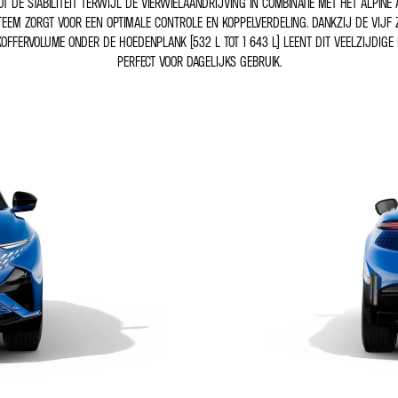
OT DE STABILITEIT TERWIJL DE VIERWIELAANDRIJVING IN COMBINATIE MET HET ALPINE 
TEEM ZORGT VOOR EEN OPTIMALE CONTROLE EN KOPPELVERDELING. DANKZIJ DE VIJF 
KOFFERVOLUME ONDER DE HOEDENPLANK (532 L TOT 1 643 L) LEENT DIT VEELZIJDIGE
PERFECT VOOR DAGELIJKS GEBRUIK.