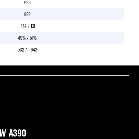
925
982
152 / 131
49% / 51%
532 / 1 643
UW A390