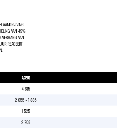
IELAANDRIJVING
RDELING VAN 49%
ROVERHANG VAN
TUUR REAGEERT
N.
A390
4 615
2 055 - 1 885
1 525
2 708