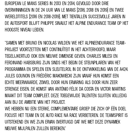
EUROPEAN LE MANS SERIES IN 2013 EN 2014, GEVOLGD DOOR DRIE
OVERWINNINGEN IN DE 24 UUR VAN LE MANS (2016, 2018 EN 2019) EN TWEE
WERELDTITELS (2016 EN 2018-2019). MET TIENTALLEN SUCCESVOLLE JAREN IN
DE AUTOSPORT BLIJFT PHILIPPE SINAULT HET ALPINE ENDURANCE TEAM OP HET
HOOGSTE NIVEAU LEIDEN.
"SAMEN MET BRUNO EN NICOLAS WILDEN WE HET ALPINEENDURANCE TEAM-
PROJECT VOORTZETTEN MET CONTINUÏTEIT IN HET ACHTERHOOFD, MAAR
TEGELIJKERTIJD OOK EEN NIEUWE DIMENSIE GEVEN. CHARLES MILESI EN
FERDINAND HABSBURG ZIJN SINDS HET BEGIN DE STEUNPILAREN VAN HET
PROGRAMMA EN SPELEN EEN SLEUTELROL IN DE ONTWIKKELING VAN DE A424.
JULES GOUNON EN FRÉDÉRIC MAKOWIECKI ZIJN VANAF HUN KOMST EEN
ECHTE MEERWAARDE, ZOWEL DOOR HUN ERVARING ALS DOOR HUN ZEER
STRENGE EISEN. DE KOMST VAN ANTÓNIO FÉLIX DA COSTA EN VICTOR MARTINS
MAAKT DIT TEAM COMPLEET. DEZE TOEGEWIJDE TALENTEN SLUITEN VOLLEDIG
AAN BIJ DE AMBITIE VAN HET PROJECT.
WE HEBBEN NU EEN STERKE, COMPLEMENTAIRE GROEP DIE ZICH OP ÉÉN DOEL
FOCUST: HET TEAM EN DE AUTO RACE NA RACE VERBETEREN. DE TEAMSPIRIT IS
UITSTEKEND EN WE ZIJN ERVAN OVERTUIGD DAT WE MET DEZE DYNAMIEK
NIEUWE MIJLPALEN ZULLEN BEREIKEN."