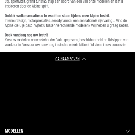
Stijl, sportiviteit, grand turismo: stap aan boord van een van onze modellen en laat u
inspireren door de Alpine spirit.
Ontdek welke sensaties u te wachten staan tijdens onze Alpine testrit.
Interieurdesign, motorprestaties, aerodynamica, een sensationele rijervaring ... Vind de
Alpine die u je past. Twijfelt u tussen verschillende modellen? Wij helpen u graag kiezen.
Boek vandaag nog uw testrit
Kies uw model en concessiehouder. Vul u gegevens, beschikbaarheid en tijdstippen van
voorkeur in. Verstuur uw aanvraag in slechts enkele klikken! Tot ziens in uw concessie!
GA NAAR BOVEN
MODELLEN