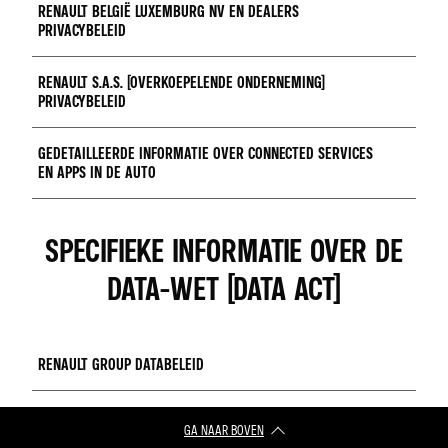
RENAULT BELGIË LUXEMBURG NV EN DEALERS
PRIVACYBELEID
RENAULT S.A.S. (OVERKOEPELENDE ONDERNEMING)
PRIVACYBELEID
lees meer
GEDETAILLEERDE INFORMATIE OVER CONNECTED SERVICES
EN APPS IN DE AUTO
Accédez au document
SPECIFIEKE INFORMATIE OVER DE
lees meer
DATA-WET (DATA ACT)
RENAULT GROUP DATABELEID
OPEN HET DOCUMENT
GA NAAR BOVEN