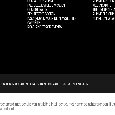
CONTACTEER ALPINE
ALPINECARS.COM
FAQ: VEELGESTELDE VRAGEN
MEDIARUIMTE
CONFIGURATOR
THE ORIGINALS A
EEN TESTRIT BOEKEN
ALPINE ELF CUP 
INSCHRIJVEN VOOR DE NEWSLETTER
ALPINE EYEWEA
CARRIÈRE
ROAD AND TRACK EVENTS
ES BEHEREN
TOEGANGKELIJK
AFSCHAKELING VAN DE 2G-/3G-NETWERKEN
reerd met behulp van artificiële intelligentie, met name de achtergronden, illust
arandeerd.