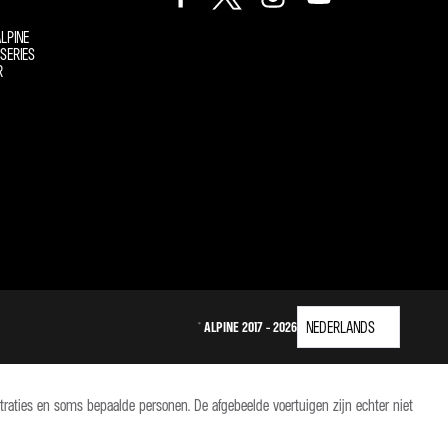
LPINE
SERIES
R
© ALPINE 2017 - 2026
raties en soms bepaalde personen. De afgebeelde voertuigen zijn echter niet