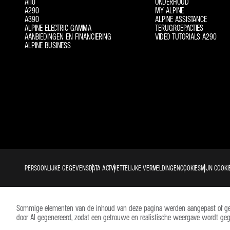
A110
ONDERHOUD
A290
MY ALPINE
A390
ALPINE ASSISTANCE
ALPINE ELECTRIC GAMMA
TERUGROEPACTIES
AANBIEDINGEN EN FINANCIERING
VIDEO TUTORIALS A290
ALPINE BUSINESS
PERSOONLIJKE GEGEVENS
DATA ACT
WETTELIJKE VERMELDINGEN
COOKIES
MIJN COOKI
Sommige elementen van de inhoud van deze pagina werden aangepast of gegene
door AI gegenereerd, zodat een getrouwe en realistische weergave wordt geg