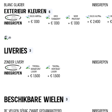
BLANC GLACIER
INBEGREPEN
EXTERIEUR KLEUREN
6
+
€ 1.100
+
€ 2.400
+
€
INBEGREPEN
+
€ 1.100
+
€ 1.100
LIVERIES
3
ZONDER LIVERY
INBEGREPEN
INBEGREPEN
+
€ 1.500
+
€ 1.500
BESCHIKBARE WIELEN
3
18" VELGEN SÉRAC ZWART GEDIAMANTEERD
INBEGREPEN