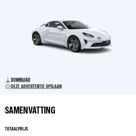
€ 29
WIJZE
DE
HET
TYPISCHE
MIDDEN
ALPINE-
VAN
AFWERKING
DE
IN
VELGEN
ALUMINIUM
VAN
BIEDT
UW
OOK
AUTO.
BESCHERMING
VOOR
DE
INSTAPPUNTEN
VAN
DE
AUTO.
DOWNLOAD
DEZE ADVERTENTIE OPSLAAN
SAMENVATTING
TOTAALPRIJS