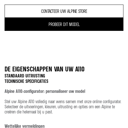
CONTACTEER UW ALPINE STORE
PROBEER DIT MODEL
DE EIGENSCHAPPEN VAN UW
A110
STANDAARD UITRUSTING
TECHNISCHE SPECIFICATIES
DESIGN
Alpine A110‑configurator: personaliseer uw model
HOMOLOGATIETYPE
Stel uw Alpine A110 volledig naar wens samen met onze online configurator.
AANTAL PLAATSEN
2
Selecteer de uitvoeringen, kleuren, uitrusting en opties om een Alpine te
18" VELGEN – "SÉRAC" ZWART GEDIAMANTEERD
creëren die helemaal bij u past.
KOETSWERKSTRUCTUUR
Wettelijke vermeldingen
SABELT® SPORT LEER/MICROVEZEL MET GRIJZE SIERSTIKSELS