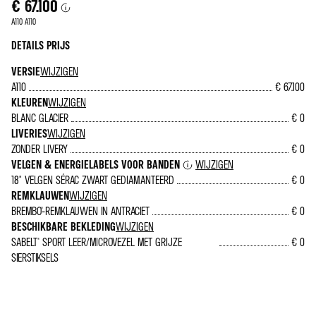
€ 67.100
A110 A110
DETAILS PRIJS
VERSIE
WIJZIGEN
A110
€ 67.100
KLEUREN
WIJZIGEN
BLANC GLACIER
€ 0
LIVERIES
WIJZIGEN
ZONDER LIVERY
€ 0
VELGEN & ENERGIELABELS VOOR BANDEN
WIJZIGEN
18" VELGEN SÉRAC ZWART GEDIAMANTEERD
€ 0
REMKLAUWEN
WIJZIGEN
BREMBO®-REMKLAUWEN IN ANTRACIET
€ 0
BESCHIKBARE BEKLEDING
WIJZIGEN
SABELT® SPORT LEER/MICROVEZEL MET GRIJZE
€ 0
SIERSTIKSELS