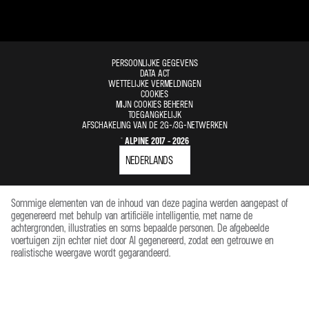
AFMETINGEN (MM)
WIELBASIS
2420
LED-ACHTERLICHTEN MET DYNAMISCHE RICHTINGAANWIJZERS,
STOP- EN ACHTERUITRIJLICHTEN
PERSOONLIJKE GEGEVENS
TOTALE LENGTE
4181
DATA ACT
WETTELIJKE VERMELDINGEN
COOKIES
MIJN COOKIES BEHEREN
LED-KOPLAMPEN
TOTALE BREEDTE MET UITGEKLAPTE
1980
TOEGANGKELIJK
BUITENSPIEGELS
AFSCHAKELING VAN DE 2G-/3G-NETWERKEN
© ALPINE 2017 - 2026
ABS MET REMKRACHTASSISTENT
TOTALE HOOGTE
1248
MOTOR
Sommige elementen van de inhoud van deze pagina werden aangepast of
GELUIDSALARM BIJ NIET-VASTGEMAAKTE VEILIGHEIDSGORDELS
gegenereerd met behulp van artificiële intelligentie, met name de
MILIEUNORM
EURO 6
achtergronden, illustraties en soms bepaalde personen. De afgebeelde
voertuigen zijn echter niet door AI gegenereerd, zodat een getrouwe en
realistische weergave wordt gegarandeerd.
INTERIEURPERSONALISATIE
CILINDERINHOUD (CM³)
1798
AANTAL CILINDERS
4
ALUMINIUM PEDALEN