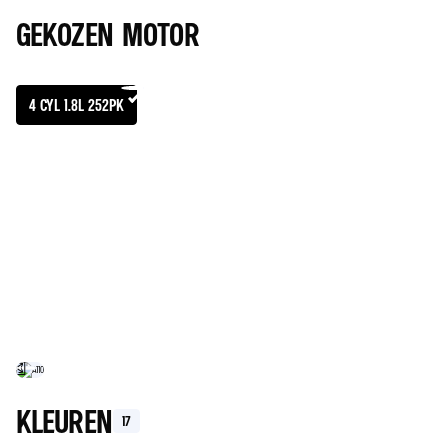
GEKOZEN MOTOR
4 CYL 1.8L 252PK
MOTOR
TECHNISCHE SPECIFICAT
BENZINE
AUTOMATISCH
GECOMBINEERDE CO2 (G/KM)
GECOMBINEERD VERBRUIK (L/100 KM)
KLEUREN
17