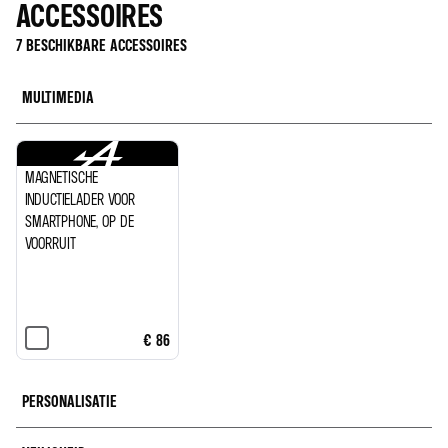
ACCESSOIRES
€ 0
€ 1.600
7 BESCHIKBARE ACCESSOIRES
€ 305
PARKEERSENSOREN VÓÓR
PARKEERSENSOREN
MULTIMEDIA
EN ACHTER MET
ACHTERAAN
€ 275
€ 140
ACHTERUITRIJCAMERA
MAGNETISCHE
ALPINE LOGO CENTRAAL OP
INDUCTIELADER VOOR
HET STUURWIEL IN
SMARTPHONE, OP DE
ALPINEBLAUW – 70
VOORRUIT
€ 1.300
€ 460
€ 86
€ 95
PERSONALISATIE