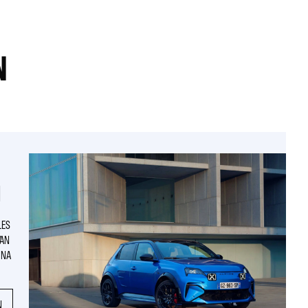
N
N
LES
VAN
 NA
N