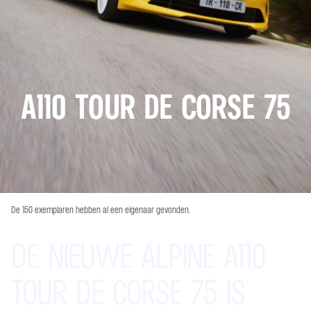
A110 TOUR DE CORSE 75
De 150 exemplaren hebben al een eigenaar gevonden.
DE
NIEUWE
ALPINE
A110
TOUR
DE
CORSE
75
IS