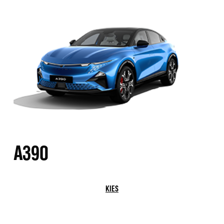
A390
KIES