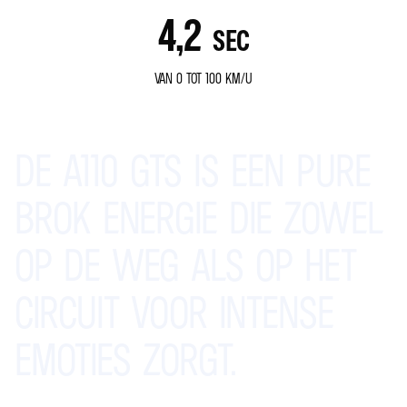
4,2
SEC
VAN 0 TOT 100 KM/U
DE
A110
GTS
IS
EEN
PURE
BROK
ENERGIE
DIE
ZOWEL
OP
DE
WEG
ALS
OP
HET
CIRCUIT
VOOR
INTENSE
EMOTIES
ZORGT.