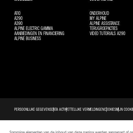
A110
ONDERHOUD
A290
MY ALPINE
A390
ALPINE ASSISTANCE
ALPINE ELECTRIC GAMMA
TERUGROEPACTIES
AANBIEDINGEN EN FINANCIERING
VIDEO TUTORIALS A290
ALPINE BUSINESS
PERSOONLIJKE GEGEVENS
DATA ACT
WETTELIJKE VERMELDINGEN
COOKIES
MIJN COOKI
Sommige elementen van de inhoud van deze pagina werden aangepast of gegene