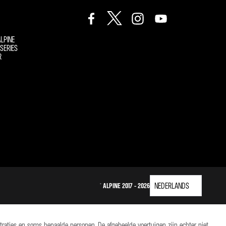
LPINE
SERIES
R
© ALPINE 2017 - 2026
raties en soms bepaalde personen. De afgebeelde voertuigen zijn echter niet