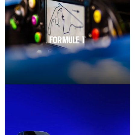
FORMULE 1®​