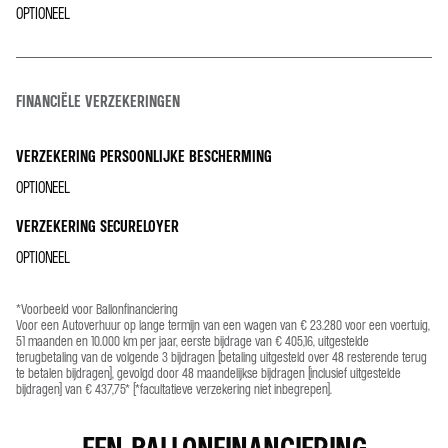
OPTIONEEL
FINANCIËLE VERZEKERINGEN
VERZEKERING PERSOONLIJKE BESCHERMING
OPTIONEEL
VERZEKERING SECURELOYER
OPTIONEEL
*Voorbeeld voor Ballonfinanciering
Voor een Autoverhuur op lange termijn van een wagen van € 23.280 voor een voertuig,
51 maanden en 10.000 km per jaar, eerste bijdrage van € 405,16, uitgestelde
terugbetaling van de volgende 3 bijdragen (betaling uitgesteld over 48 resterende terug
te betalen bijdragen), gevolgd door 48 maandelijkse bijdragen (inclusief uitgestelde
bijdragen) van € 437,75* (*facultatieve verzekering niet inbegrepen).